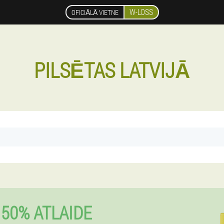
W-LOSS
OFICIĀLĀ VIETNE
PILSĒTAS LATVIJĀ
 50% ATLAIDE