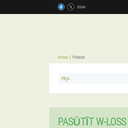
IESAKI
W-loss
Pilsētas
Rīga
PASŪTĪT W-LOSS