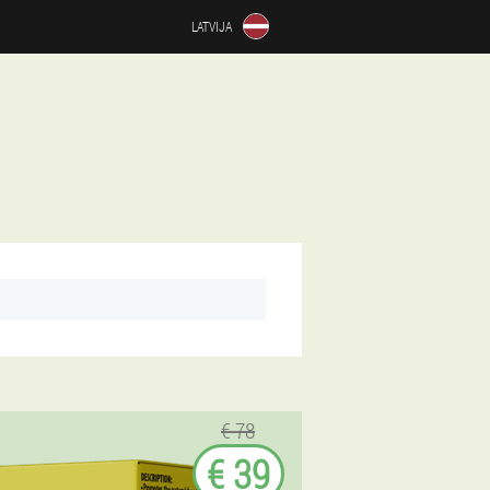
LATVIJA
€ 78
€ 39